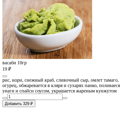
васаби 10гр
19 ₽
рис, нори, снежный краб, сливочный сыр, омлет тамаго,
огурец, обжаревается в кляря и сухарях панко, поливаеся
унаги и спайси соусом, украшается жареным кунжутом
Добавить 329 ₽