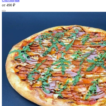
Охотничья
от
490 ₽