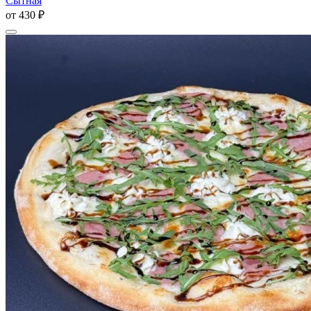
Сытная
от
430 ₽