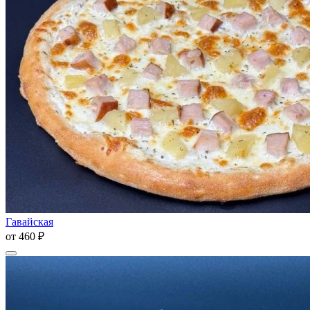
Гавайская
от
460 ₽