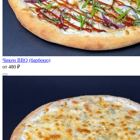
Чикен BBQ (барбекю)
от
480 ₽