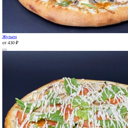
Жульен
от
430 ₽