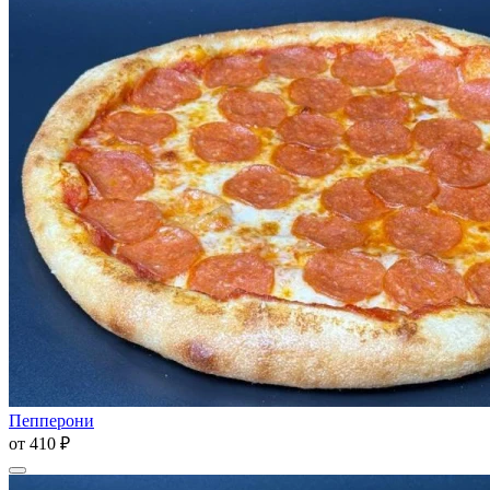
Пепперони
от
410 ₽